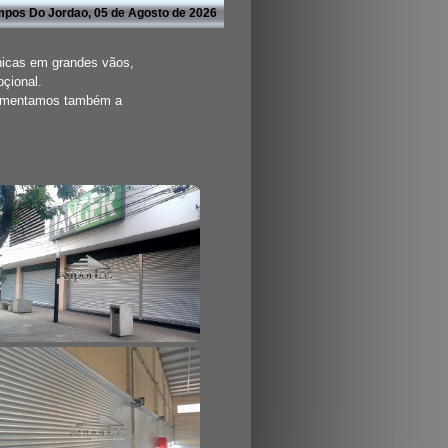
pos Do Jordao, 05 de Agosto de 2026
nicas em grandes vãos,
pçional.
aumentamos também a