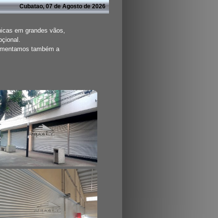
Cubatao, 07 de Agosto de 2026
nicas em grandes vãos,
pçional.
aumentamos também a